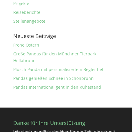
Projekte
Reiseberichte
Stellenangebote
Neueste Beiträge
Frohe Ostern
Große Pandas für den Münchner Tierpark
Hellabrunn
Plüsch Panda mit personalisiertem Begleitheft
Pandas genießen Schnee in Schönbrunn
Pandas International geht in den Ruhestand
Danke für Ihre Unterstützung
Wir sind unendlich dankbar für die Zeit, die wir mit