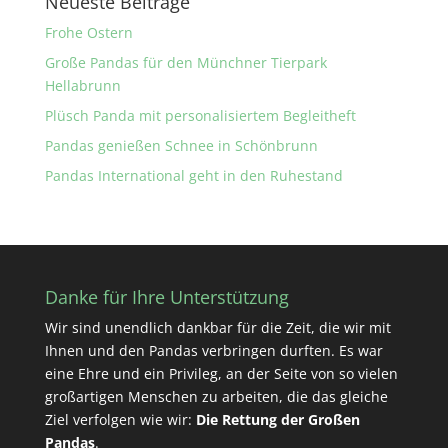
Neueste Beiträge
Frohe Ostern
Große Pandas für den Münchner Tierpark
Hellabrunn
Plüsch Panda mit personalisiertem Begleitheft
Pandas genießen Schnee in Schönbrunn
Pandas International geht in den Ruhestand
Danke für Ihre Unterstützung
Wir sind unendlich dankbar für die Zeit, die wir mit
Ihnen und den Pandas verbringen durften. Es war
eine Ehre und ein Privileg, an der Seite von so vielen
großartigen Menschen zu arbeiten, die das gleiche
Ziel verfolgen wie wir:
Die Rettung der Großen
Pandas
.