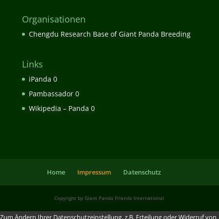
Organisationen
Chengdu Research Base of Giant Panda Breeding
Links
iPanda
0
Pambassador
0
Wikipedia – Panda
0
Home
Impressum
Datenschutz
Copyright by Giant Panda Friends International
Zum Ändern Ihrer Datenschutzeinstellung, z.B. Erteilung oder Widerruf von