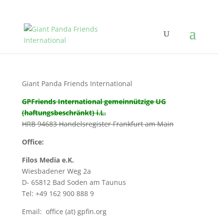
Giant Panda Friends International
GPFriends International gemeinnützige UG
(haftungsbeschränkt) i.L.
HRB 94683 Handelsregister Frankfurt am Main
Office:
Filos Media e.K.
Wiesbadener Weg 2a
D- 65812 Bad Soden am Taunus
Tel: +49 162 900 888 9
Email: office (at) gpfin.org