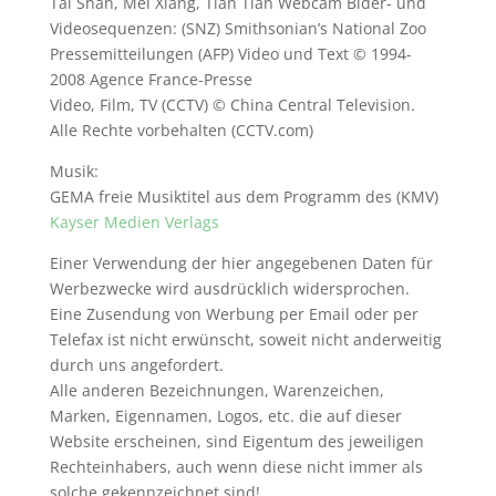
Tai Shan, Mei Xiang, Tian Tian Webcam Bider- und
Videosequenzen: (SNZ) Smithsonian’s National Zoo
Pressemitteilungen (AFP) Video und Text © 1994-
2008 Agence France-Presse
Video, Film, TV (CCTV) © China Central Television.
Alle Rechte vorbehalten (CCTV.com)
Musik:
GEMA freie Musiktitel aus dem Programm des (KMV)
Kayser Medien Verlags
Einer Verwendung der hier angegebenen Daten für
Werbezwecke wird ausdrücklich widersprochen.
Eine Zusendung von Werbung per Email oder per
Telefax ist nicht erwünscht, soweit nicht anderweitig
durch uns angefordert.
Alle anderen Bezeichnungen, Warenzeichen,
Marken, Eigennamen, Logos, etc. die auf dieser
Website erscheinen, sind Eigentum des jeweiligen
Rechteinhabers, auch wenn diese nicht immer als
solche gekennzeichnet sind!