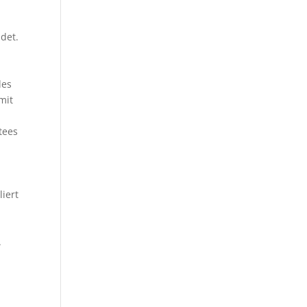
det.
des
mit
tees
iert
.