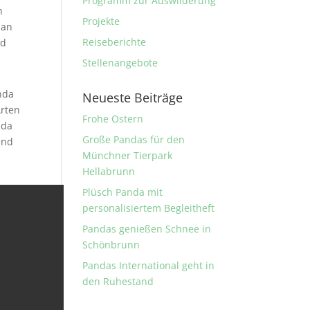
Programm zur Auswilderung
n
Projekte
man
Reiseberichte
nd
Stellenangebote
nda
Neueste Beiträge
Arten
Frohe Ostern
nda
Große Pandas für den
und
Münchner Tierpark
Hellabrunn
Plüsch Panda mit
personalisiertem Begleitheft
Pandas genießen Schnee in
Schönbrunn
Pandas International geht in
den Ruhestand