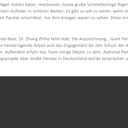
el, Kolibri Falter, Holzbienen, bunte große Schmetterlinge floge
umen dufteten in schönen Beeten. Es gibt so viel zu sehen, wenn 
en Pandas unsichtbar, nur ihre Anlagen waren zu sehen. Diese si
da Base, Dr. Zhang Zhihe fand statt. Die Auszeichnung „ Giant Pa
ie hervorragende Arbeit und das Engagement für den Schutz der 
en. Außerdem erfuhr das Team einige Details zu dem „National Pa
ungsprojekt über Große Pandas in Deutschland wurde besprochen 