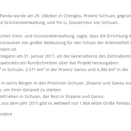
 Panda wurde am 29. Oktober in Chengdu, Provinz Sichuan, gegrün
 und Grünlandverwaltung, und Yin Li, Gouverneur von Sichuan,
atlichen Forst- und Grünlandverwaltung, sagte, dass die Errichtung 
nsräumen von großer Bedeutung für den Schutz der Artenvielfalt 
stem ist.
 begann am 31. Januar 2017, als die Generalbüros des Zentralkomi
taatsrates ein Rundschreiben über das Projekt herausgaben.
 in Sichuan, 2.571 km² in der Provinz Gansu und 4.386 km² in der
 in sechs Bergen in den Provinzen Sichuan, Shaanxi und Gansu isol
n, um ihren Genpool zu stärken.
lt leben in Sichuan, der Rest in Shaanxi und Gansu.
 aus dem Jahr 2015 gibt es weltweit nur 1.864 wilde Große Pandas
 andere