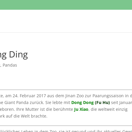
g Ding
t
,
Pandas
te, am 24. Februar 2017 aus dem Jinan Zoo zur Paarungssaison in 
e Giant Panda zurück. Sie lebte mit
Dong Dong
(Fu Hu)
seit Janua
 geboren. Ihre Mutter ist die berühmte
Ju Xiao
, die weltweit einzig
rk auf die Welt brachte.
 glückliches Leben in dem Zoo, sie ist gesund und ihr aktuelles Gew