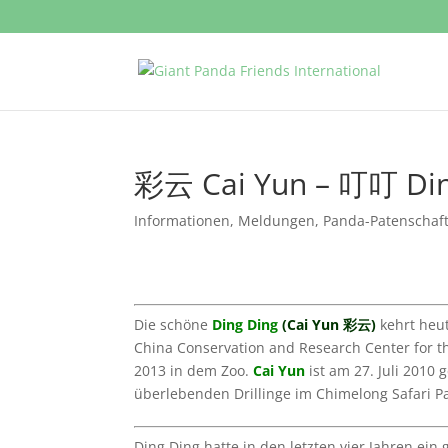
彩云 Cai Yun – 叮叮 Din
Informationen
,
Meldungen
,
Panda-Patenschaf
Die schöne
Ding Ding
(Cai Yun
彩云)
kehrt heu
China Conservation and Research Center for th
2013 in dem Zoo.
Cai Yun
ist am 27. Juli 2010
überlebenden Drillinge im Chimelong Safari Pa
Ding Ding hatte in den letzten vier Jahren ein