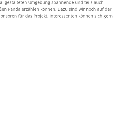
dial gestalteten Umgebung spannende und teils auch
en Panda erzählen können. Dazu sind wir noch auf der
nsoren für das Projekt. Interessenten können sich gern
:
:
:
Hour(s)
Minute(s)