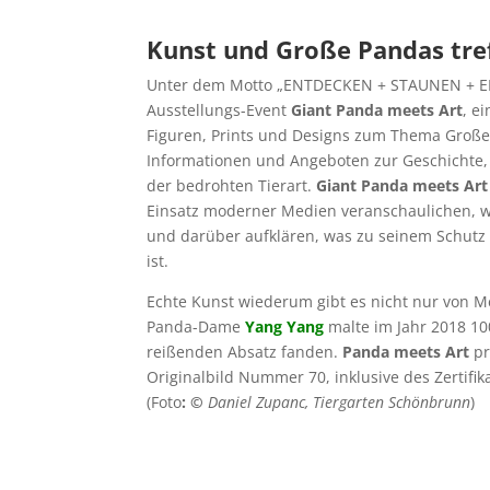
Kunst und Große Pandas tref
Unter dem Motto „ENTDECKEN + STAUNEN + E
Ausstellungs-Event
Giant Panda meets Art
, e
Figuren, Prints und Designs zum Thema Große
Informationen und Angeboten zur Geschichte,
der bedrohten Tierart.
Giant Panda meets Art
Einsatz moderner Medien veranschaulichen, 
und darüber aufklären, was zu seinem Schutz
ist.
Echte Kunst wiederum gibt es nicht nur von 
Panda-Dame
Yang Yang
malte im Jahr 2018 100
reißenden Absatz fanden.
Panda meets Art
pr
Originalbild Nummer 70, inklusive des Zertifi
(Foto
: ©
Daniel Zupanc, Tiergarten Schönbrunn
)